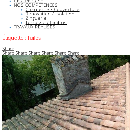
L’ENTREPRISE
NOS COMPÉTENCES
Charpente / Couverture
Renovation / Isolation
Zinguerie
Terrasse / lambris
TRAVAUX RÉALISÉS
Étiquette :
Tuiles
Share
Share
Share
Share
Share
Share
Share