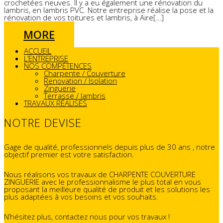
crochetées neuves. Il y a eu également une rénovation du
lambris, en lambris PVC. Notre entreprise réalise la pose et la
rénovation de vos toitures et lambris, à Aire[…]
MORE
ACCUEIL
L’ENTREPRISE
NOS COMPÉTENCES
Charpente / Couverture
Renovation / Isolation
Zinguerie
Terrasse / lambris
TRAVAUX RÉALISÉS
NOTRE DEVISE
Gage de qualité, professionnels depuis plus de 30 ans , notre
objectif premier est votre satisfaction.
Nous réalisons vos travaux de CHARPENTE COUVERTURE
ZINGUERIE avec le professionnalisme le plus total en vous
proposant la meilleure qualité de produit et les solutions les
plus adaptées à vos besoins et vos souhaits.
N’hésitez plus, contactez nous pour vos travaux !