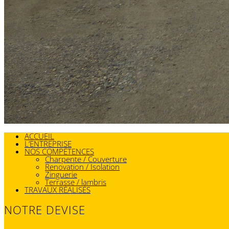
ACCUEIL
L’ENTREPRISE
NOS COMPÉTENCES
Charpente / Couverture
Renovation / Isolation
Zinguerie
Terrasse / lambris
TRAVAUX RÉALISÉS
NOTRE DEVISE