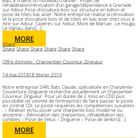
Bats a finalisé un nouveau chantier : Projet de
réhabilitation/rénovation d’un garage/dépendance à Grenade
sur Adour.Pose d’ossature bois sur structure en béton et
pose de tôles bac acier. Notre entreprise réalise la rénovation
et la pose d’ossature bois et de tôles en bac acier chez vous à
Aire sur Adour, Cazères sur Adour, Mont de Marsan , Le Houga,
Le Vignau, dans[…]
MORE
Share
Share
Share
Share
Share
Share
Share
Offre d’emploi : Charpentier-Couvreur-Zingueur
14 mai 2018
18 février 2019
Notre entreprise SARL Bats Claude, spécialisée en Charpente-
Couverture-Zinguerie recherche actuellement un Charpentier
Couvreur Zingueur. Pour un durée de 2 mois en CDD puis
possibilité (et volonté de l’entreprise) de faire passer le poste
en contrat CDI. Le poste requières les compétences suivantes
: – Réaliser et/ou poser une charpente bois moderne ou
ancienne – Rénovation des charpentes, réhabilitation des
combles – Pose de Velux – Zinguerie – Pose de lambris[…]
MORE