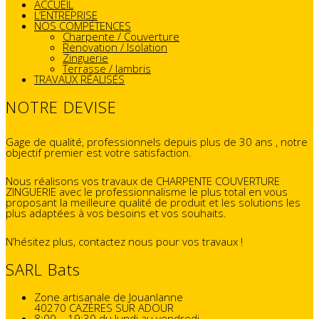
ACCUEIL
L’ENTREPRISE
NOS COMPÉTENCES
Charpente / Couverture
Renovation / Isolation
Zinguerie
Terrasse / lambris
TRAVAUX RÉALISÉS
NOTRE DEVISE
Gage de qualité, professionnels depuis plus de 30 ans , notre
objectif premier est votre satisfaction.
Nous réalisons vos travaux de CHARPENTE COUVERTURE
ZINGUERIE avec le professionnalisme le plus total en vous
proposant la meilleure qualité de produit et les solutions les
plus adaptées à vos besoins et vos souhaits.
N’hésitez plus, contactez nous pour vos travaux !
SARL Bats
Zone artisanale de Jouanlanne
40270 CAZÈRES SUR ADOUR
8:00 – 19:30 du lundi au vendredi