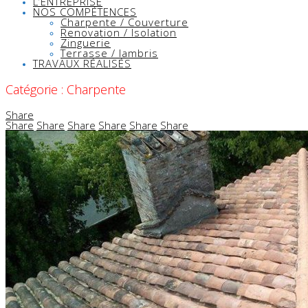
L’ENTREPRISE
NOS COMPÉTENCES
Charpente / Couverture
Renovation / Isolation
Zinguerie
Terrasse / lambris
TRAVAUX RÉALISÉS
Catégorie :
Charpente
Share
Share
Share
Share
Share
Share
Share